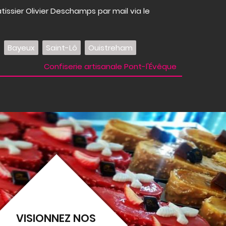
tissier Olivier Deschamps par mail via le
Bayeux
Saint-Lô
Ouistreham
Confiserie artisanale Pont-l'Évêque
VISIONNEZ NOS