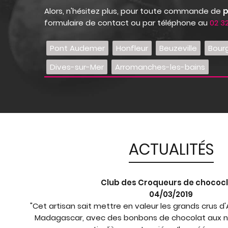
Alors, n'hésitez plus, pour toute commande de
p
formulaire de contact ou par téléphone au
02 32
Pont Audemer
Honfleur
Beuzeville
Bour
Dives-sur-Mer
Arromanches-les-bains
ACTUALITÉS
Club des Croqueurs de chococ
04/03/2019
"Cet artisan sait mettre en valeur les grands crus 
Madagascar, avec des bonbons de chocolat aux n