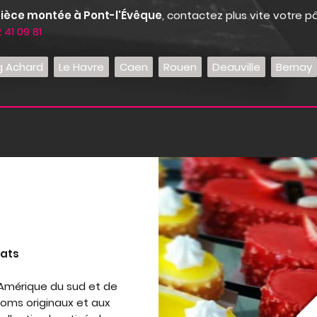
ièce montée à Pont-l'Évêque
, contactez plus vite votre pâ
 41 09 81
g Achard
Le Havre
Caen
Rouen
Deauville
Bernay
lats
d'Amérique du sud et de
oms originaux et aux