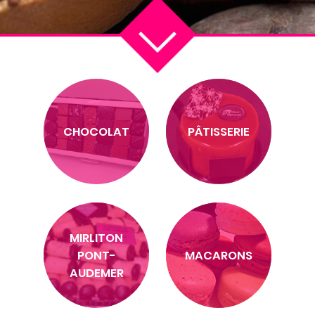
CHOCOLAT
PÂTISSERIE
MIRLITON
PONT-
MACARONS
AUDEMER