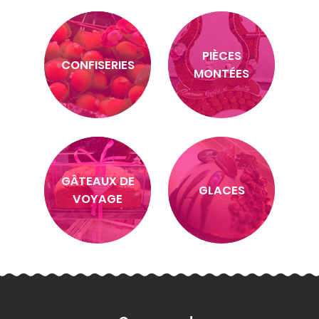
PIÈCES
CONFISERIES
MONTÉES
GÂTEAUX DE
GLACES
VOYAGE