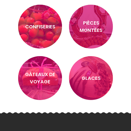
PIÈCES
CONFISERIES
MONTÉES
GÂTEAUX DE
GLACES
VOYAGE