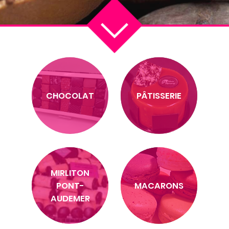
CHOCOLAT
PÂTISSERIE
MIRLITON
PONT-
MACARONS
AUDEMER