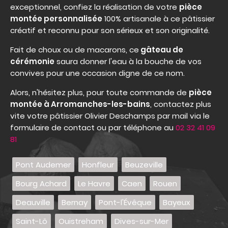
exceptionnel, confiez la réalisation de votre
pièce
montée personnalisée
100% artisanale à ce pâtissier
créatif et reconnu pour son sérieux et son originalité.
Fait de choux ou de macarons, ce
gâteau de
cérémonie
saura donner l'eau à la bouche de vos
convives pour une occasion digne de ce nom.
Alors, n'hésitez plus, pour toute commande de
pièce
montée à Arromanches-les-bains
, contactez plus
vite votre pâtissier Olivier Deschamps par mail via le
formulaire de contact ou par téléphone au
02 32 41 09
81
Pont Audemer
Honfleur
Beuzeville
Bourg Achard
Le Havre
Caen
Rouen
Deauville
Bernay
Pont-l'Évêque
Bayeux
Saint-Lô
Ouistreham
Dives-sur-Mer