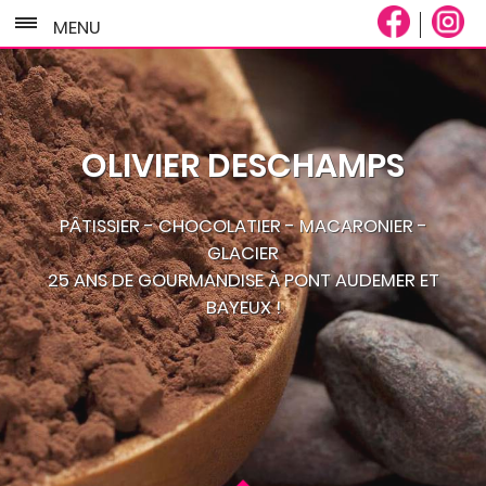
MENU
OLIVIER DESCHAMPS
PÂTISSIER - CHOCOLATIER - MACARONIER -
GLACIER
25 ANS DE GOURMANDISE À PONT AUDEMER ET
BAYEUX !