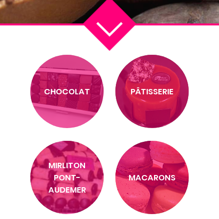
CHOCOLAT
PÂTISSERIE
MIRLITON
PONT-
MACARONS
AUDEMER