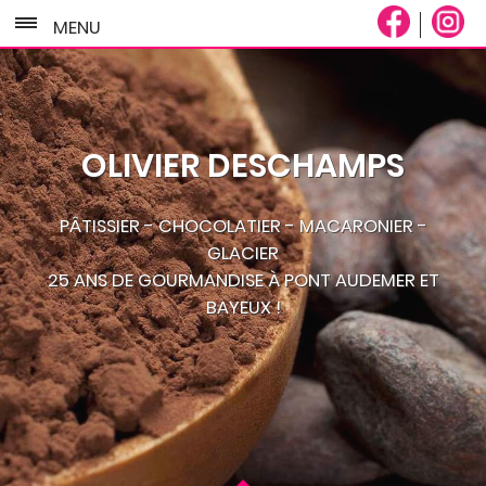
MENU
OLIVIER DESCHAMPS
PÂTISSIER - CHOCOLATIER - MACARONIER -
GLACIER
25 ANS DE GOURMANDISE À PONT AUDEMER ET
BAYEUX !