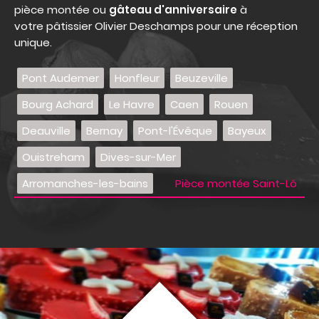
pièce montée ou
gâteau d'anniversaire
à
votre pâtissier Olivier Deschamps pour une réception
unique.
Pont Audemer
Honfleur
Beuzeville
Bourg Achard
Le Havre
Caen
Rouen
Deauville
Bernay
Pont-l'Évêque
Bayeux
Ouistreham
Dives-sur-Mer
Arromanches-les-bains
Pièce montée Saint-Lô