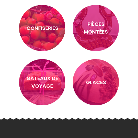
PIÈCES
CONFISERIES
MONTÉES
GÂTEAUX DE
GLACES
VOYAGE