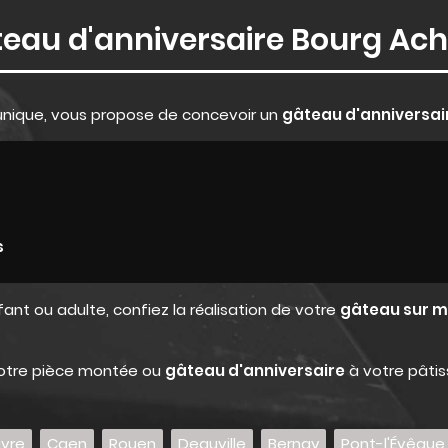
eau d'anniversaire Bourg Ac
 unique, vous propose de concevoir un
gâteau d'anniversair
s
fant ou adulte, confiez la réalisation de votre
gâteau sur 
 votre pièce montée ou
gâteau d'anniversaire
à votre pâtis
avre
Caen
Rouen
Deauville
Bernay
Pont-l'Évêque