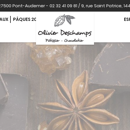
, 27500 Pont-Audemer
-
02 32 41 09 81
/
9, rue Saint Patrice, 14
EAUX
PÂQUES 2026
ES
CONTACT