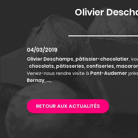
Olivier Desch
04/03/2019
Olivier Deschamps, pâtissier-chocolatier
, v
:
chocolats, pâtisseries, confiseries, macaro
Venez-nous rendre visite à
Pont-Audemer
prè
Bernay, ...,
RETOUR AUX ACTUALITÉS