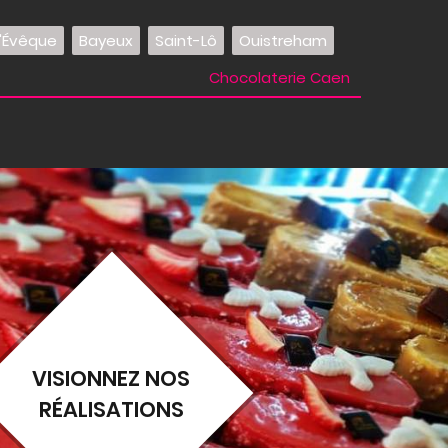
l'Évêque
Bayeux
Saint-Lô
Ouistreham
Chocolaterie Caen
VISIONNEZ NOS
RÉALISATIONS