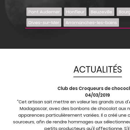
Pont Audemer
Honfleur
Beuzeville
Bour
Dives-sur-Mer
Arromanches-les-bains
ACTUALITÉS
Club des Croqueurs de chococ
04/03/2019
"Cet artisan sait mettre en valeur les grands crus 
Madagascar, avec des bonbons de chocolat aux n
apparences particulièrement variées. Il a créé une c
sourceurs, afin de rendre hommages aux sélectionneu
petits producteurs qu'il affectionne. S'il