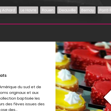
g Achard
Le Havre
Rouen
Deauville
Bernay
Pont-
lats
d'Amérique du sud et de
oms originaux et aux
ollection baptisée les
rs des fèves issues des
 ose des...