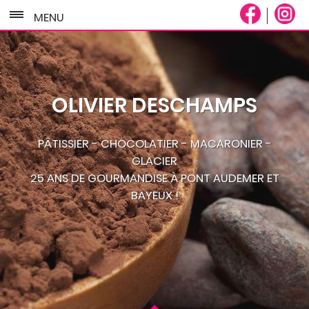
MENU
OLIVIER DESCHAMPS
PÂTISSIER - CHOCOLATIER - MACARONIER -
GLACIER
25 ANS DE GOURMANDISE À PONT AUDEMER ET
BAYEUX !