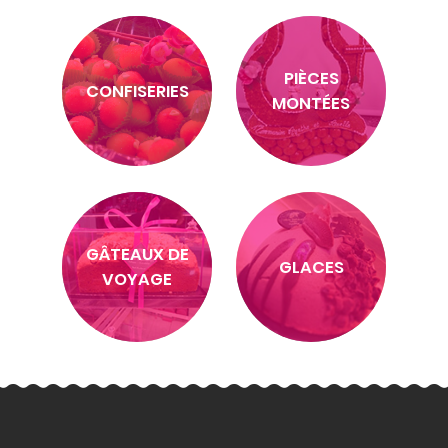
PIÈCES
CONFISERIES
MONTÉES
GÂTEAUX DE
GLACES
VOYAGE