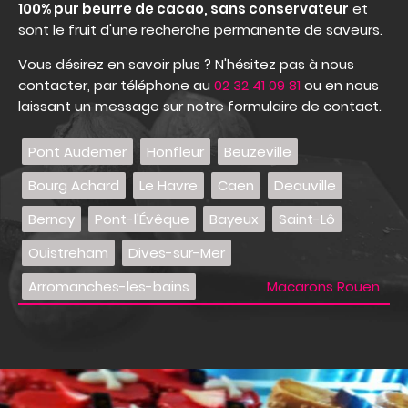
100% pur beurre de cacao, sans conservateur
et
sont le fruit d'une recherche permanente de saveurs.
Vous désirez en savoir plus ? N'hésitez pas à nous
contacter, par téléphone au
02 32 41 09 81
ou en nous
laissant un message sur notre formulaire de contact.
Pont Audemer
Honfleur
Beuzeville
Bourg Achard
Le Havre
Caen
Deauville
Bernay
Pont-l'Évêque
Bayeux
Saint-Lô
Ouistreham
Dives-sur-Mer
Arromanches-les-bains
Macarons Rouen