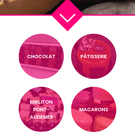
CHOCOLAT
PÂTISSERIE
MIRLITON
PONT-
MACARONS
AUDEMER