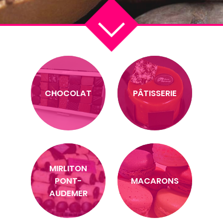
CHOCOLAT
PÂTISSERIE
MIRLITON
PONT-
MACARONS
AUDEMER