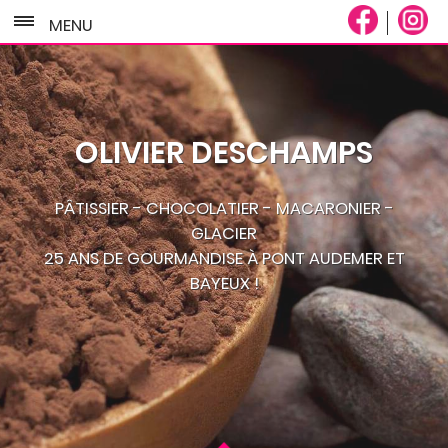
MENU
OLIVIER DESCHAMPS
PÂTISSIER - CHOCOLATIER - MACARONIER -
GLACIER
25 ANS DE GOURMANDISE À PONT AUDEMER ET
BAYEUX !