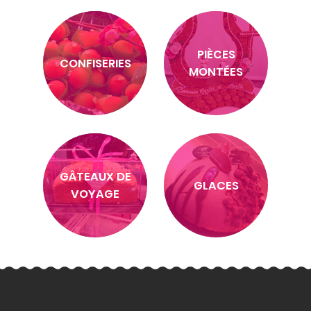
PIÈCES
CONFISERIES
MONTÉES
GÂTEAUX DE
GLACES
VOYAGE