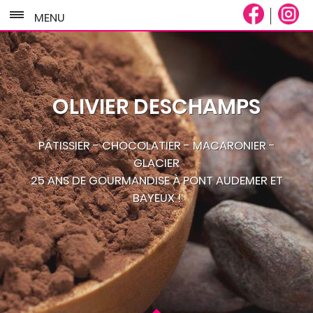
MENU
OLIVIER DESCHAMPS
PÂTISSIER - CHOCOLATIER - MACARONIER -
GLACIER
25 ANS DE GOURMANDISE À PONT AUDEMER ET
BAYEUX !