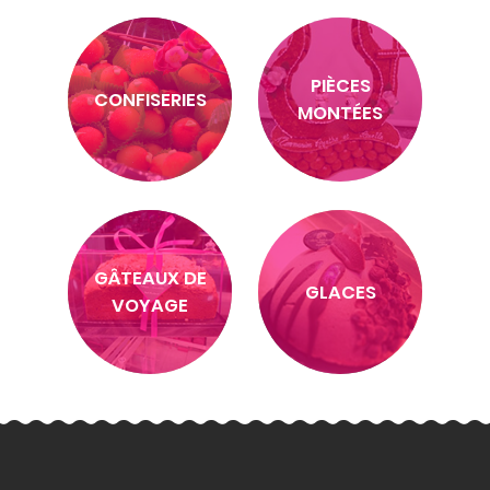
PIÈCES
CONFISERIES
MONTÉES
GÂTEAUX DE
GLACES
VOYAGE