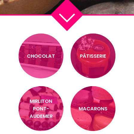
CHOCOLAT
PÂTISSERIE
MIRLITON
PONT-
MACARONS
AUDEMER